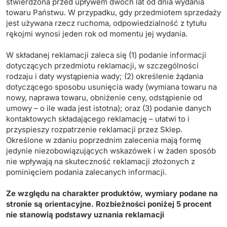
stwierdzona przed upływem dwóch lat od dnia wydania
towaru Państwu. W przypadku, gdy przedmiotem sprzedaży
jest używana rzecz ruchoma, odpowiedzialność z tytułu
rękojmi wynosi jeden rok od momentu jej wydania.
W składanej reklamacji zaleca się (1) podanie informacji
dotyczących przedmiotu reklamacji, w szczególności
rodzaju i daty wystąpienia wady; (2) określenie żądania
dotyczącego sposobu usunięcia wady (wymiana towaru na
nowy, naprawa towaru, obniżenie ceny, odstąpienie od
umowy – o ile wada jest istotna); oraz (3) podanie danych
kontaktowych składającego reklamację – ułatwi to i
przyspieszy rozpatrzenie reklamacji przez Sklep.
Określone w zdaniu poprzednim zalecenia mają formę
jedynie niezobowiązujących wskazówek i w żaden sposób
nie wpływają na skuteczność reklamacji złożonych z
pominięciem podania zalecanych informacji.
Ze względu na charakter produktów, wymiary podane na
stronie są orientacyjne. Rozbieżności poniżej 5 procent
nie stanowią podstawy uznania reklamacji