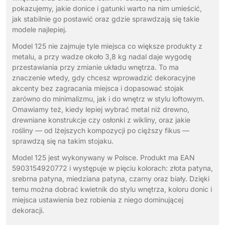
pokazujemy, jakie donice i gatunki warto na nim umieścić,
jak stabilnie go postawić oraz gdzie sprawdzają się takie
modele najlepiej.
Model 125 nie zajmuje tyle miejsca co większe produkty z
metalu, a przy wadze około 3,8 kg nadal daje wygodę
przestawiania przy zmianie układu wnętrza. To ma
znaczenie wtedy, gdy chcesz wprowadzić dekoracyjne
akcenty bez zagracania miejsca i dopasować stojak
zarówno do minimalizmu, jak i do wnętrz w stylu loftowym.
Omawiamy też, kiedy lepiej wybrać metal niż drewno,
drewniane konstrukcje czy osłonki z wikliny, oraz jakie
rośliny — od lżejszych kompozycji po cięższy fikus —
sprawdzą się na takim stojaku.
Model 125 jest wykonywany w Polsce. Produkt ma EAN
5903154920772 i występuje w pięciu kolorach: złota patyna,
srebrna patyna, miedziana patyna, czarny oraz biały. Dzięki
temu można dobrać kwietnik do stylu wnętrza, koloru donic i
miejsca ustawienia bez robienia z niego dominującej
dekoracji.