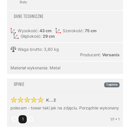
Biały
Dane techniczne
Wysokość:
43 cm
Szerokość:
75 cm
Głębokość:
29 cm
Waga brutto: 3,80 kg
Producent:
Versanis
Materiał wykonania:
Metal
Opinie
1 opinia
K...2
polecam - towar taki jak na zdjęciu. Porządnie wykonany
‹
1
›
1/1 • 1