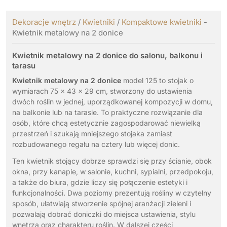
Dekoracje wnętrz
/
Kwietniki
/
Kompaktowe kwietniki
-
Kwietnik metalowy na 2 donice
Kwietnik metalowy na 2 donice do salonu, balkonu i
tarasu
Kwietnik metalowy na 2 donice
model 125 to stojak o
wymiarach 75 x 43 x 29 cm, stworzony do ustawienia
dwóch roślin w jednej, uporządkowanej kompozycji w domu,
na balkonie lub na tarasie. To praktyczne rozwiązanie dla
osób, które chcą estetycznie zagospodarować niewielką
przestrzeń i szukają mniejszego stojaka zamiast
rozbudowanego regału na cztery lub więcej donic.
Ten kwietnik stojący dobrze sprawdzi się przy ścianie, obok
okna, przy kanapie, w salonie, kuchni, sypialni, przedpokoju,
a także do biura, gdzie liczy się połączenie estetyki i
funkcjonalności. Dwa poziomy prezentują rośliny w czytelny
sposób, ułatwiają stworzenie spójnej aranżacji zieleni i
pozwalają dobrać doniczki do miejsca ustawienia, stylu
wnętrza oraz charakteru roślin. W dalszej części