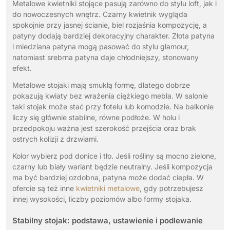
Metalowe kwietniki stojące pasują zarówno do stylu loft, jak i
do nowoczesnych wnętrz. Czarny kwietnik wygląda
spokojnie przy jasnej ścianie, biel rozjaśnia kompozycję, a
patyny dodają bardziej dekoracyjny charakter. Złota patyna
i miedziana patyna mogą pasować do stylu glamour,
natomiast srebrna patyna daje chłodniejszy, stonowany
efekt.
Metalowe stojaki mają smukłą formę, dlatego dobrze
pokazują kwiaty bez wrażenia ciężkiego mebla. W salonie
taki stojak może stać przy fotelu lub komodzie. Na balkonie
liczy się głównie stabilne, równe podłoże. W holu i
przedpokoju ważna jest szerokość przejścia oraz brak
ostrych kolizji z drzwiami.
Kolor wybierz pod donice i tło. Jeśli rośliny są mocno zielone,
czarny lub biały wariant będzie neutralny. Jeśli kompozycja
ma być bardziej ozdobna, patyna może dodać ciepła. W
ofercie są też inne
kwietniki metalowe
, gdy potrzebujesz
innej wysokości, liczby poziomów albo formy stojaka.
Stabilny stojak: podstawa, ustawienie i podlewanie