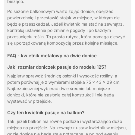
bieżąco.
Po sezonie balkonowym warto zdjąć donice, obejrzeć
powierzchnię i przestawić stojak w miejsce, w którym nie
będzie przeszkadzał. Jeżeli kwietnik ma stać na zewnątrz,
kontroluj ustawienie po zmianie pogody i po każdym
przesunięciu roślin. To prosta rutyna, która pomaga cieszyć
się uporządkowaną kompozycją przez kolejne miesiące.
FAQ - kwietnik metalowy na dwie donice
Jaki rozmiar doniczek pasuje do modelu 125?
Najpierw sprawdź średnicę osłonki i wysokość rośliny, a
potem porównaj je z wymiarami stojaka 75 x 43 x 29 cm.
Najbezpieczniej wybierać dwie średnie lub mniejsze
doniczki, które nie zasłonią całej konstrukcji i nie będą
wystawać w przejście.
Czy ten kwietnik pasuje na balkon?
Tak, jeżeli balkon ma równe podłoże i wystarczająco dużo
miejsca na przejście. Na zewnątrz ustaw kwietnik w miejscu,
gdzie donice nie będą stale potrącane, a po podlewaniu