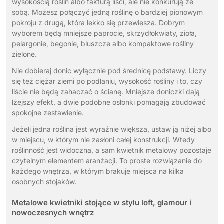
wysokością roślin albo fakturą liści, ale nie konkurują ze
sobą. Możesz połączyć jedną roślinę o bardziej pionowym
pokroju z drugą, która lekko się przewiesza. Dobrym
wyborem będą mniejsze paprocie, skrzydłokwiaty, zioła,
pelargonie, begonie, bluszcze albo kompaktowe rośliny
zielone.
Nie dobieraj donic wyłącznie pod średnicę podstawy. Liczy
się też ciężar ziemi po podlaniu, wysokość rośliny i to, czy
liście nie będą zahaczać o ścianę. Mniejsze doniczki dają
lżejszy efekt, a dwie podobne osłonki pomagają zbudować
spokojne zestawienie.
Jeżeli jedna roślina jest wyraźnie większa, ustaw ją niżej albo
w miejscu, w którym nie zasłoni całej konstrukcji. Wtedy
roślinność jest widoczna, a sam kwietnik metalowy pozostaje
czytelnym elementem aranżacji. To proste rozwiązanie do
każdego wnętrza, w którym brakuje miejsca na kilka
osobnych stojaków.
Metalowe kwietniki stojące w stylu loft, glamour i
nowoczesnych wnętrz