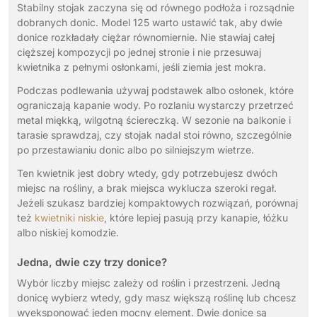
Stabilny stojak zaczyna się od równego podłoża i rozsądnie
dobranych donic. Model 125 warto ustawić tak, aby dwie
donice rozkładały ciężar równomiernie. Nie stawiaj całej
cięższej kompozycji po jednej stronie i nie przesuwaj
kwietnika z pełnymi osłonkami, jeśli ziemia jest mokra.
Podczas podlewania używaj podstawek albo osłonek, które
ograniczają kapanie wody. Po rozlaniu wystarczy przetrzeć
metal miękką, wilgotną ściereczką. W sezonie na balkonie i
tarasie sprawdzaj, czy stojak nadal stoi równo, szczególnie
po przestawianiu donic albo po silniejszym wietrze.
Ten kwietnik jest dobry wtedy, gdy potrzebujesz dwóch
miejsc na rośliny, a brak miejsca wyklucza szeroki regał.
Jeżeli szukasz bardziej kompaktowych rozwiązań, porównaj
też
kwietniki niskie
, które lepiej pasują przy kanapie, łóżku
albo niskiej komodzie.
Jedna, dwie czy trzy donice?
Wybór liczby miejsc zależy od roślin i przestrzeni. Jedną
donicę wybierz wtedy, gdy masz większą roślinę lub chcesz
wyeksponować jeden mocny element. Dwie donice są