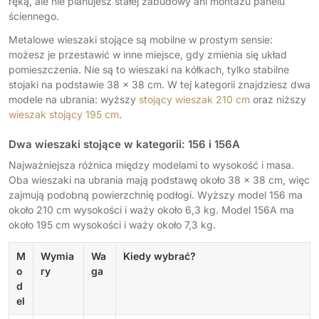
ręką, ale nie planujesz stałej zabudowy ani montażu panelu
ściennego.
Metalowe wieszaki stojące są mobilne w prostym sensie:
możesz je przestawić w inne miejsce, gdy zmienia się układ
pomieszczenia. Nie są to wieszaki na kółkach, tylko stabilne
stojaki na podstawie 38 x 38 cm. W tej kategorii znajdziesz dwa
modele na ubrania: wyższy
stojący wieszak 210 cm
oraz niższy
wieszak stojący 195 cm
.
Dwa wieszaki stojące w kategorii: 156 i 156A
Najważniejsza różnica między modelami to wysokość i masa.
Oba wieszaki na ubrania mają podstawę około 38 x 38 cm, więc
zajmują podobną powierzchnię podłogi. Wyższy model 156 ma
około 210 cm wysokości i waży około 6,3 kg. Model 156A ma
około 195 cm wysokości i waży około 7,3 kg.
M
Wymia
Wa
Kiedy wybrać?
o
ry
ga
d
el