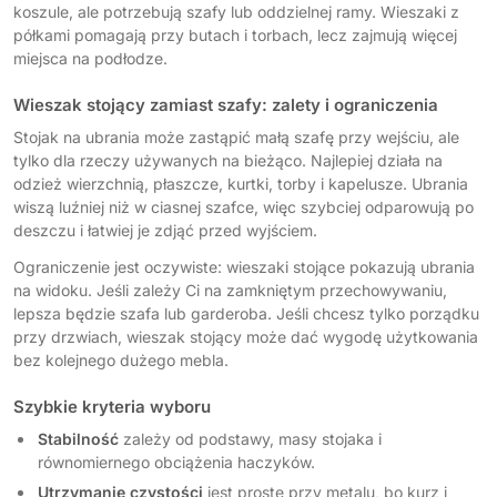
koszule, ale potrzebują szafy lub oddzielnej ramy. Wieszaki z
półkami pomagają przy butach i torbach, lecz zajmują więcej
miejsca na podłodze.
Wieszak stojący zamiast szafy: zalety i ograniczenia
Stojak na ubrania może zastąpić małą szafę przy wejściu, ale
tylko dla rzeczy używanych na bieżąco. Najlepiej działa na
odzież wierzchnią, płaszcze, kurtki, torby i kapelusze. Ubrania
wiszą luźniej niż w ciasnej szafce, więc szybciej odparowują po
deszczu i łatwiej je zdjąć przed wyjściem.
Ograniczenie jest oczywiste: wieszaki stojące pokazują ubrania
na widoku. Jeśli zależy Ci na zamkniętym przechowywaniu,
lepsza będzie szafa lub garderoba. Jeśli chcesz tylko porządku
przy drzwiach, wieszak stojący może dać wygodę użytkowania
bez kolejnego dużego mebla.
Szybkie kryteria wyboru
Stabilność
zależy od podstawy, masy stojaka i
równomiernego obciążenia haczyków.
Utrzymanie czystości
jest proste przy metalu, bo kurz i