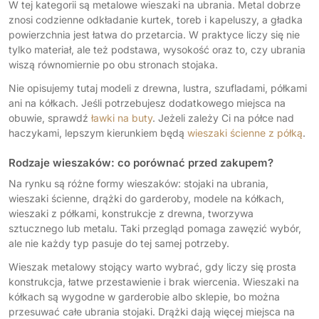
W tej kategorii są metalowe wieszaki na ubrania. Metal dobrze
znosi codzienne odkładanie kurtek, toreb i kapeluszy, a gładka
powierzchnia jest łatwa do przetarcia. W praktyce liczy się nie
tylko materiał, ale też podstawa, wysokość oraz to, czy ubrania
wiszą równomiernie po obu stronach stojaka.
Nie opisujemy tutaj modeli z drewna, lustra, szufladami, półkami
ani na kółkach. Jeśli potrzebujesz dodatkowego miejsca na
obuwie, sprawdź
ławki na buty
. Jeżeli zależy Ci na półce nad
haczykami, lepszym kierunkiem będą
wieszaki ścienne z półką
.
Rodzaje wieszaków: co porównać przed zakupem?
Na rynku są różne formy wieszaków: stojaki na ubrania,
wieszaki ścienne, drążki do garderoby, modele na kółkach,
wieszaki z półkami, konstrukcje z drewna, tworzywa
sztucznego lub metalu. Taki przegląd pomaga zawęzić wybór,
ale nie każdy typ pasuje do tej samej potrzeby.
Wieszak metalowy stojący warto wybrać, gdy liczy się prosta
konstrukcja, łatwe przestawienie i brak wiercenia. Wieszaki na
kółkach są wygodne w garderobie albo sklepie, bo można
przesuwać całe ubrania stojaki. Drążki dają więcej miejsca na