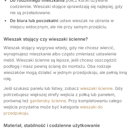
Do rodzinnego mieszkania
policz kurtki używane
codziennie. Wieszaki stojące sprawdzają się najlepiej, gdy
nie są przeładowane.
Do biura lub poczekalni
ustaw wieszak na ubrania w
miejscu widocznym, ale nie przy samym przejściu.
Wieszak stojący czy wieszaki ścienne?
Wieszak stojący wygrywa wtedy, gdy nie chcesz wiercić,
wynajmujesz mieszkanie albo często zmieniasz ustawienie
mebli. Wieszaki ścienne są lepsze, jeśli chcesz oszczędzić
podłogę i masz pewną ścianę do montażu. Oba rodzaje
wieszaków mogą działać w jednym przedpokoju, ale pełnią inną
rolę.
Jeśli szukasz panelu lub listwy, zobacz
wieszaki ścienne
. Gdy
potrzebujesz większej strefy wejścia z półką lub panelem,
porównaj też
garderoby ścienne
. Przy kompletowaniu całego
wejścia przydatna może być kategoria
wieszaki do
przedpokoju
.
Materiał, stabilność i codzienne użytkowanie