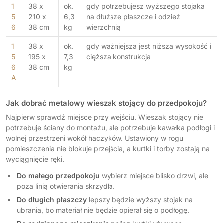
1
38 x
ok.
gdy potrzebujesz wyższego stojaka
5
210 x
6,3
na dłuższe płaszcze i odzież
6
38 cm
kg
wierzchnią
1
38 x
ok.
gdy ważniejsza jest niższa wysokość i
5
195 x
7,3
cięższa konstrukcja
6
38 cm
kg
A
Jak dobrać metalowy wieszak stojący do przedpokoju?
Najpierw sprawdź miejsce przy wejściu. Wieszak stojący nie
potrzebuje ściany do montażu, ale potrzebuje kawałka podłogi i
wolnej przestrzeni wokół haczyków. Ustawiony w rogu
pomieszczenia nie blokuje przejścia, a kurtki i torby zostają na
wyciągnięcie ręki.
Do małego przedpokoju
wybierz miejsce blisko drzwi, ale
poza linią otwierania skrzydła.
Do długich płaszczy
lepszy będzie wyższy stojak na
ubrania, bo materiał nie będzie opierał się o podłogę.