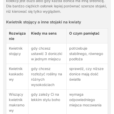
kolekcji jest dużo albo gdy każda donica ma inną średnicę.
Dla bardzo ciężkich osłonek lepiej porównać szersze stojaki,
niż kierować się tylko wyglądem.
Kwietnik stojący a inne stojaki na kwiaty
Rozwiąza
Kiedy ma sens
O czym pamiętać
nie
Kwietnik
gdy chcesz
potrzebuje
stojący
ustawić 3 doniczki
stabilnego, równego
w jednym miejscu
podłoża
Kwietnik
gdy chcesz
sprawdź, czy niższe
kaskado
rozłożyć rośliny na
donice mają dość
wy
różnych
światła
wysokościach
Wiszący
gdy zależy Ci na
wymaga
kwietnik
lekkim stylu boho
odpowiedniego
makramo
miejsca mocowania
wy