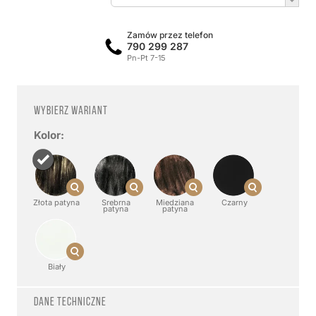
Zamów przez telefon
790 299 287
Pn-Pt 7-15
Wybierz wariant
Kolor:
Złota patyna
Srebrna
Miedziana
Czarny
patyna
patyna
Biały
Dane techniczne