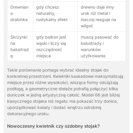
Drewnian
gdy chcesz
drewno daje inny
a
naturalny,
urok niż metal i
drabinka
rustykalny efekt
inaczej reaguje na
wilgoć
Skrzynki
gdy balkon jest
muszą pasować do
na
wąski i liczy się
balustrady i
balustrad
oszczędność
warunków
ę
miejsca
użytkowania
Takie porównanie pomaga wybrać idealny stojak do
konkretnej przestrzeni. Kwietniki kaskadowe maksymalizują
miejsce przez różne wysokości, wiszące formy odciążają
podłogę, a geometryczne stelaże potrafią połączyć kilka
doniczek w jedną artystyczną całość. Model 66 jest bliżej
klasycznego stojaka niż regału: ma pokazać trzy donice,
uporządkować kwiaty i dodać wnętrzu odrobinę
dekoracyjnego uroku.
Nowoczesny kwietnik czy ozdobny stojak?