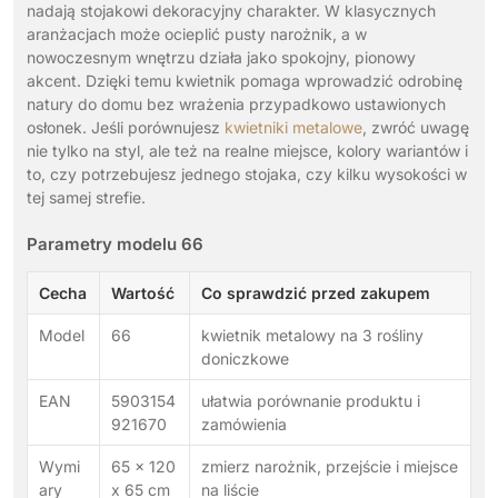
nadają stojakowi dekoracyjny charakter. W klasycznych
aranżacjach może ocieplić pusty narożnik, a w
nowoczesnym wnętrzu działa jako spokojny, pionowy
akcent. Dzięki temu kwietnik pomaga wprowadzić odrobinę
natury do domu bez wrażenia przypadkowo ustawionych
osłonek. Jeśli porównujesz
kwietniki metalowe
, zwróć uwagę
nie tylko na styl, ale też na realne miejsce, kolory wariantów i
to, czy potrzebujesz jednego stojaka, czy kilku wysokości w
tej samej strefie.
Parametry modelu 66
Cecha
Wartość
Co sprawdzić przed zakupem
Model
66
kwietnik metalowy na 3 rośliny
doniczkowe
EAN
5903154
ułatwia porównanie produktu i
921670
zamówienia
Wymi
65 x 120
zmierz narożnik, przejście i miejsce
ary
x 65 cm
na liście