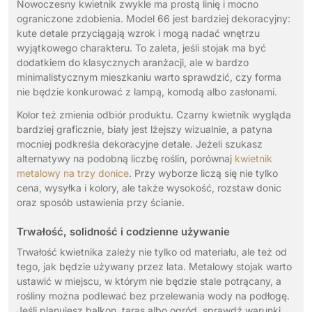
Nowoczesny kwietnik zwykle ma prostą linię i mocno
ograniczone zdobienia. Model 66 jest bardziej dekoracyjny:
kute detale przyciągają wzrok i mogą nadać wnętrzu
wyjątkowego charakteru. To zaleta, jeśli stojak ma być
dodatkiem do klasycznych aranżacji, ale w bardzo
minimalistycznym mieszkaniu warto sprawdzić, czy forma
nie będzie konkurować z lampą, komodą albo zasłonami.
Kolor też zmienia odbiór produktu. Czarny kwietnik wygląda
bardziej graficznie, biały jest lżejszy wizualnie, a patyna
mocniej podkreśla dekoracyjne detale. Jeżeli szukasz
alternatywy na podobną liczbę roślin, porównaj
kwietnik
metalowy na trzy donice
. Przy wyborze liczą się nie tylko
cena, wysyłka i kolory, ale także wysokość, rozstaw donic
oraz sposób ustawienia przy ścianie.
Trwałość, solidność i codzienne używanie
Trwałość kwietnika zależy nie tylko od materiału, ale też od
tego, jak będzie używany przez lata. Metalowy stojak warto
ustawić w miejscu, w którym nie będzie stale potrącany, a
rośliny można podlewać bez przelewania wody na podłogę.
Jeśli planujesz balkon, taras albo ogród, sprawdź warunki