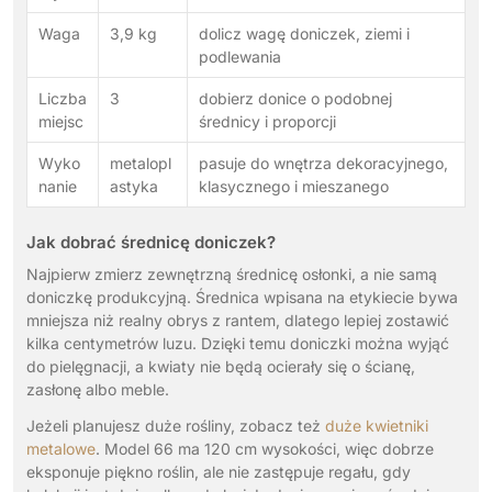
Waga
3,9 kg
dolicz wagę doniczek, ziemi i
podlewania
Liczba
3
dobierz donice o podobnej
miejsc
średnicy i proporcji
Wyko
metalopl
pasuje do wnętrza dekoracyjnego,
nanie
astyka
klasycznego i mieszanego
Jak dobrać średnicę doniczek?
Najpierw zmierz zewnętrzną średnicę osłonki, a nie samą
doniczkę produkcyjną. Średnica wpisana na etykiecie bywa
mniejsza niż realny obrys z rantem, dlatego lepiej zostawić
kilka centymetrów luzu. Dzięki temu doniczki można wyjąć
do pielęgnacji, a kwiaty nie będą ocierały się o ścianę,
zasłonę albo meble.
Jeżeli planujesz duże rośliny, zobacz też
duże kwietniki
metalowe
. Model 66 ma 120 cm wysokości, więc dobrze
eksponuje piękno roślin, ale nie zastępuje regału, gdy