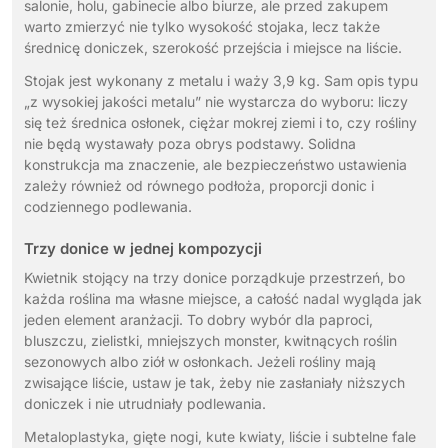
salonie, holu, gabinecie albo biurze, ale przed zakupem
warto zmierzyć nie tylko wysokość stojaka, lecz także
średnicę doniczek, szerokość przejścia i miejsce na liście.
Stojak jest wykonany z metalu i waży 3,9 kg. Sam opis typu
„z wysokiej jakości metalu” nie wystarcza do wyboru: liczy
się też średnica osłonek, ciężar mokrej ziemi i to, czy rośliny
nie będą wystawały poza obrys podstawy. Solidna
konstrukcja ma znaczenie, ale bezpieczeństwo ustawienia
zależy również od równego podłoża, proporcji donic i
codziennego podlewania.
Trzy donice w jednej kompozycji
Kwietnik stojący na trzy donice porządkuje przestrzeń, bo
każda roślina ma własne miejsce, a całość nadal wygląda jak
jeden element aranżacji. To dobry wybór dla paproci,
bluszczu, zielistki, mniejszych monster, kwitnących roślin
sezonowych albo ziół w osłonkach. Jeżeli rośliny mają
zwisające liście, ustaw je tak, żeby nie zasłaniały niższych
doniczek i nie utrudniały podlewania.
Metaloplastyka, gięte nogi, kute kwiaty, liście i subtelne fale