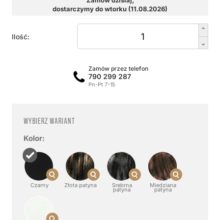
Zamów dzisiaj,
dostarczymy do wtorku (11.08.2026)
Ilość:
Zamów przez telefon
790 299 287
Pn-Pt 7-15
Wybierz wariant
Kolor:
Czarny
Złota patyna
Srebrna
Miedziana
patyna
patyna