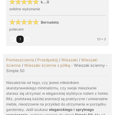
k...0
solidne wykonanie
Bernadeta
polecam
‹
1
›
1/1 • 3
Pomieszczenia
/
Przedpokój
/
Wieszaki
/
Wieszaki
ścienne
/
Wieszaki ścienne z półką
- Wieszak ścienny -
Simple 50
Niezależnie od tego, czy jesteś miłośnikiem
skandynawskiego minimalizmu, czy swoje mieszkanie
starasz się utrzymać w eleganckiej stylistyce rodem z hotelu
Ritz, podstawą każdej aranżacji są praktyczne i uniwersalne
meble, nieodzowne na przykład do utrzymania w porządku
garderoby. Jeśli szukasz
eleganckiego i sprytnego
rozwiązania
, wybierz wieszak do ubrań
Simple 50.
Ma aż