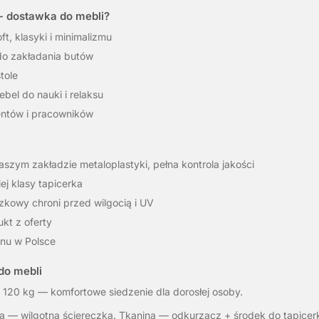
 - dostawka do mebli?
t, klasyki i minimalizmu
do zakładania butów
tole
bel do nauki i relaksu
entów i pracowników
zym zakładzie metaloplastyki, pełna kontrola jakości
ej klasy tapicerka
szkowy chroni przed wilgocią i UV
kt z oferty
nu w Polsce
do mebli
120 kg — komfortowe siedzenie dla dorosłej osoby.
 — wilgotna ściereczka. Tkanina — odkurzacz + środek do tapicerk