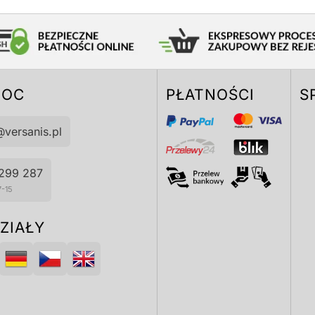
MOC
PŁATNOŚCI
S
@versanis.pl
299 287
7-15
ZIAŁY