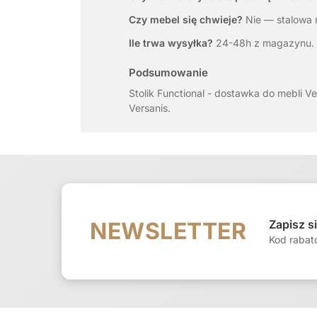
Czy mebel się chwieje?
Nie — stalowa r
Ile trwa wysyłka?
24-48h z magazynu. 
Podsumowanie
Stolik Functional - dostawka do mebli V
Versanis.
Zapisz s
NEWSLETTER
Kod rabat