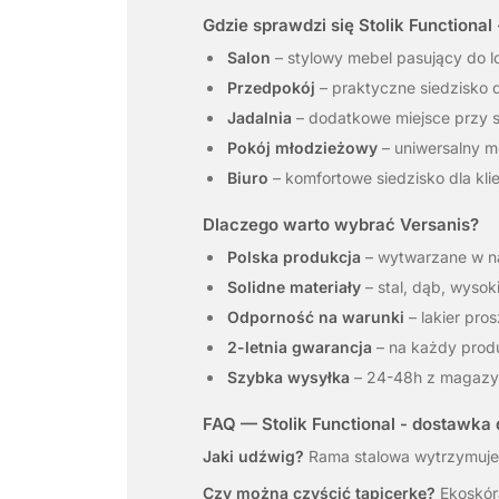
Gdzie sprawdzi się Stolik Functional
Salon
– stylowy mebel pasujący do lof
Przedpokój
– praktyczne siedzisko 
Jadalnia
– dodatkowe miejsce przy s
Pokój młodzieżowy
– uniwersalny me
Biuro
– komfortowe siedzisko dla kli
Dlaczego warto wybrać Versanis?
Polska produkcja
– wytwarzane w nas
Solidne materiały
– stal, dąb, wysoki
Odporność na warunki
– lakier pro
2-letnia gwarancja
– na każdy produ
Szybka wysyłka
– 24-48h z magazy
FAQ — Stolik Functional - dostawka 
Jaki udźwig?
Rama stalowa wytrzymuje 
Czy można czyścić tapicerkę?
Ekoskóra