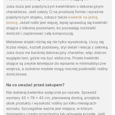
Juka duża jest pojedynczym kwietnikiem o dekoracyjnym
charakterze. Jeśli zależy Ci na prostszej formie i wyraźnie
pojedynczym stojaku, zobacz także
kwietnik na jedną
donicę
. Jeżeli roślin jest więcej, lepiej sprawdzą się kwietniki
stojące z kilkoma poziomami, bo pozwalają rozdzielić
doniczki i zaplanować całą kompozycję.
Metalowe stojaki różnią się nie tylko wysokością. Liczy się
liczba miejsc, kształt podstawy, styl detali i relacja z osłonką.
Juka duża ma bardziej dekoracyjny charakter, więc dobrze
wygląda tam, gdzie ma być widoczna. Proste kwietniki
stojące są zwykle łatwiejsze do wpisania w minimalistyczne
wnętrza, a ozdobne modele mogą mocniej podkreślić rośliny
doniczkowe.
Na co uważać przed zakupem?
Nie dobieraj kwietnika wyłącznie po nazwie. Sprawdź
wymiary 43 x 79 x 43 cm, planowaną donicę, przejście
obok produktu i wysokość rośliny po kilku miesiącach
wzrostu. Szczególnie ważne jest miejsce, w którym
domownicy często przechodzą lub odsuwają krzesła. Jeśli