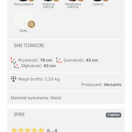
Złota patyna
Srebrna
Miedziana
Czarny
patyna
patyna
Biały
Dane techniczne
Wysokość:
79 cm
Szerokość:
43 cm
Głębokość:
43 cm
Waga brutto: 2,20 kg
Producent:
Versanis
Materiał wykonania:
Metal
Opinie
1 opinia
G...4