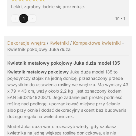
Lekki, zgrabny, ładnie się prezentuje.
‹
1
›
1/1 • 1
Dekoracje wnętrz
/
Kwietniki
/
Kompaktowe kwietniki
-
Kwietnik pokojowy Juka duża
Kwietnik metalowy pokojowy Juka duża model 135
Kwietnik metalowy pokojowy
Juka duża model 135 to
pojedynczy stojak na jedną donicę, przeznaczony przede
wszystkim do ustawienia rośliny we wnętrzu. Ma wymiary 43
x 79 x 43 cm, waży około 2,2 kg i jest oznaczony kodem
EAN 5903154920871. Jego zadanie jest proste: podnieść
roślinę nad podłogę, uporządkować miejsce przy ścianie
albo przy oknie i dodać dekoracyjny akcent bez budowania
dużego regału na wiele doniczek.
Model Juka duża warto rozważyć wtedy, gdy szukasz
kwietnika na jedną większą roślinę doniczkową, ale nie