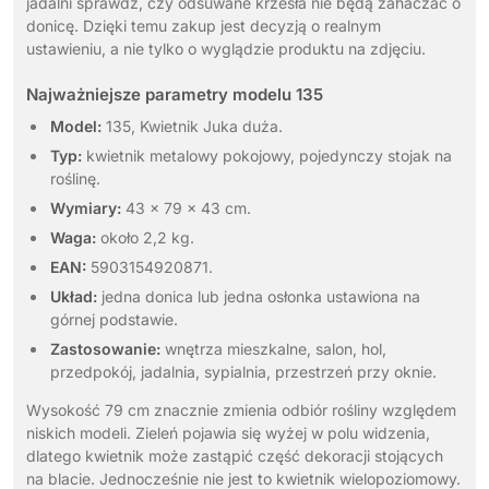
jadalni sprawdź, czy odsuwane krzesła nie będą zahaczać o
donicę. Dzięki temu zakup jest decyzją o realnym
ustawieniu, a nie tylko o wyglądzie produktu na zdjęciu.
Najważniejsze parametry modelu 135
Model:
135, Kwietnik Juka duża.
Typ:
kwietnik metalowy pokojowy, pojedynczy stojak na
roślinę.
Wymiary:
43 x 79 x 43 cm.
Waga:
około 2,2 kg.
EAN:
5903154920871.
Układ:
jedna donica lub jedna osłonka ustawiona na
górnej podstawie.
Zastosowanie:
wnętrza mieszkalne, salon, hol,
przedpokój, jadalnia, sypialnia, przestrzeń przy oknie.
Wysokość 79 cm znacznie zmienia odbiór rośliny względem
niskich modeli. Zieleń pojawia się wyżej w polu widzenia,
dlatego kwietnik może zastąpić część dekoracji stojących
na blacie. Jednocześnie nie jest to kwietnik wielopoziomowy.