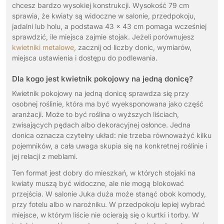
chcesz bardzo wysokiej konstrukcji. Wysokość 79 cm
sprawia, że kwiaty są widoczne w salonie, przedpokoju,
jadalni lub holu, a podstawa 43 x 43 cm pomaga wcześniej
sprawdzić, ile miejsca zajmie stojak. Jeżeli porównujesz
kwietniki metalowe
, zacznij od liczby donic, wymiarów,
miejsca ustawienia i dostępu do podlewania.
Dla kogo jest kwietnik pokojowy na jedną donicę?
Kwietnik pokojowy na jedną donicę sprawdza się przy
osobnej roślinie, która ma być wyeksponowana jako część
aranżacji. Może to być roślina o wyższych liściach,
zwisających pędach albo dekoracyjnej osłonce. Jedna
donica oznacza czytelny układ: nie trzeba równoważyć kilku
pojemników, a cała uwaga skupia się na konkretnej roślinie i
jej relacji z meblami.
Ten format jest dobry do mieszkań, w których stojaki na
kwiaty muszą być widoczne, ale nie mogą blokować
przejścia. W salonie Juka duża może stanąć obok komody,
przy fotelu albo w narożniku. W przedpokoju lepiej wybrać
miejsce, w którym liście nie ocierają się o kurtki i torby. W