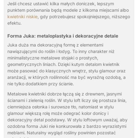
Jeśli chcesz ustawić kilka małych doniczek, lepszym
punktem porównania będą modele z kilkoma miejscami albo
kwietniki niskie
, gdy potrzebujesz spokojniejszego, niższego
efektu.
Forma Juka: metaloplastyka i dekoracyjne detale
Juka duża ma dekoracyjną formę z elementami
nawiązującymi do roślin i łodyg. To inny charakter niż
minimalistyczne metalowe stojaki o prostych,
geometrycznych liniach. Dzięki kutym detalom kwietnik
może pasować do klasycznych wnętrz, stylu glamour oraz
aranżacji, w których roślinność ma być wyraźną ozdobą, a
nie tylko dodatkiem przy ścianie.
Metalowe kwietniki dobrze łączą się z drewnem, jasnymi
ścianami i zielenią roślin. W stylu loft liczy się prostsza linia,
ciemniejsza osłonka i surowsze tło, natomiast w stylu
glamour większą rolę może odegrać kolor donicy i
dekoracyjny detal podstawy. W stylu loftowym uważaj, aby
ozdobna forma Juki nie konkurowała z bardzo wyrazistymi
meblami. Naturalny wygląd rośliny powinien pozostać