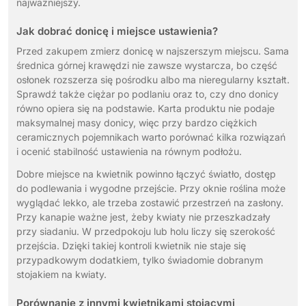
najważniejszy.
Jak dobrać donicę i miejsce ustawienia?
Przed zakupem zmierz donicę w najszerszym miejscu. Sama
średnica górnej krawędzi nie zawsze wystarcza, bo część
osłonek rozszerza się pośrodku albo ma nieregularny kształt.
Sprawdź także ciężar po podlaniu oraz to, czy dno donicy
równo opiera się na podstawie. Karta produktu nie podaje
maksymalnej masy donicy, więc przy bardzo ciężkich
ceramicznych pojemnikach warto porównać kilka rozwiązań
i ocenić stabilność ustawienia na równym podłożu.
Dobre miejsce na kwietnik powinno łączyć światło, dostęp
do podlewania i wygodne przejście. Przy oknie roślina może
wyglądać lekko, ale trzeba zostawić przestrzeń na zasłony.
Przy kanapie ważne jest, żeby kwiaty nie przeszkadzały
przy siadaniu. W przedpokoju lub holu liczy się szerokość
przejścia. Dzięki takiej kontroli kwietnik nie staje się
przypadkowym dodatkiem, tylko świadomie dobranym
stojakiem na kwiaty.
Porównanie z innymi kwietnikami stojącymi