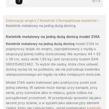
‹
1
›
1/1 • 5
Dekoracje wnętrz
/
Kwietniki
/
Kompaktowe kwietniki
-
Kwietnik metalowy na jedną dużą donicę
Kwietnik metalowy na jedną dużą donicę model 214A
Kwietnik metalowy na jedną dużą donicę
model 214A to
pojedynczy stojak do wnętrz, zaprojektowany z myślą o
ekspozycji jednej rośliny doniczkowej. Ma wymiary 44 x 53
x 39 cm, waży około 1,95 kg i jest oznaczony kodem EAN
5903154922462. To wybór dla osoby, która chce ustawić
donicę wyżej niż na podłodze, ale nie potrzebuje kwietnika
wielopoziomowego ani regału na kilka mniejszych doniczek.
Model 214A warto traktować jako praktyczny punkt pod
jedną osłonkę. W salonie może stanąć przy kanapie, przy
oknie, przy komodzie albo w miejscu, gdzie roślina ma
porządkować przestrzeń. W przedpokoju sprawdzi się jako
akcent przy ścianie, a w sypialni jako dekoracyjny element
zieleni, który nie zajmuje blatu. Jeżeli porównujesz
kwietniki