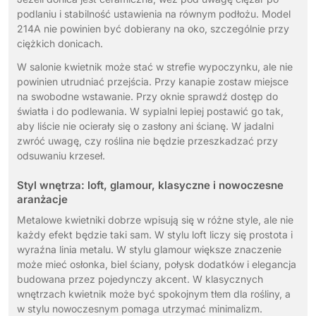
podlaniu i stabilność ustawienia na równym podłożu. Model
214A nie powinien być dobierany na oko, szczególnie przy
ciężkich donicach.
W salonie kwietnik może stać w strefie wypoczynku, ale nie
powinien utrudniać przejścia. Przy kanapie zostaw miejsce
na swobodne wstawanie. Przy oknie sprawdź dostęp do
światła i do podlewania. W sypialni lepiej postawić go tak,
aby liście nie ocierały się o zasłony ani ścianę. W jadalni
zwróć uwagę, czy roślina nie będzie przeszkadzać przy
odsuwaniu krzeseł.
Styl wnętrza: loft, glamour, klasyczne i nowoczesne
aranżacje
Metalowe kwietniki dobrze wpisują się w różne style, ale nie
każdy efekt będzie taki sam. W stylu loft liczy się prostota i
wyraźna linia metalu. W stylu glamour większe znaczenie
może mieć osłonka, biel ściany, połysk dodatków i elegancja
budowana przez pojedynczy akcent. W klasycznych
wnętrzach kwietnik może być spokojnym tłem dla rośliny, a
w stylu nowoczesnym pomaga utrzymać minimalizm.