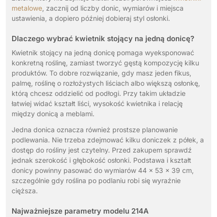
metalowe
, zacznij od liczby donic, wymiarów i miejsca
ustawienia, a dopiero później dobieraj styl osłonki.
Dlaczego wybrać kwietnik stojący na jedną donicę?
Kwietnik stojący na jedną donicę pomaga wyeksponować
konkretną roślinę, zamiast tworzyć gęstą kompozycję kilku
produktów. To dobre rozwiązanie, gdy masz jeden fikus,
palmę, roślinę o rozłożystych liściach albo większą osłonkę,
którą chcesz oddzielić od podłogi. Przy takim układzie
łatwiej widać kształt liści, wysokość kwietnika i relację
między donicą a meblami.
Jedna donica oznacza również prostsze planowanie
podlewania. Nie trzeba zdejmować kilku doniczek z półek, a
dostęp do rośliny jest czytelny. Przed zakupem sprawdź
jednak szerokość i głębokość osłonki. Podstawa i kształt
donicy powinny pasować do wymiarów 44 x 53 x 39 cm,
szczególnie gdy roślina po podlaniu robi się wyraźnie
cięższa.
Najważniejsze parametry modelu 214A