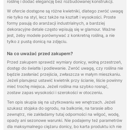
roślinę i dodać elegancję bez rozbudowanej konstrukcji.
W ofercie dostępne są różne kwietniki, dlatego zwróć uwagę
nie tylko na styl, lecz także na kształt i wysokości. Proste
formy pasują do aranżacji industrialnych, a bardziej
dekoracyjne detale często wpisują się w glamour. Ważne
jest, żeby modele porównywać z konkretną rośliną, a nie
tylko z pustą donicą na zdjęciu.
Na co uważać przed zakupem?
Przed zakupem sprawdź wymiary donicy, wolną przestrzeń,
dostęp do światła i podlewanie. Zwróć uwagę, czy roślina nie
będzie zasłaniać przejścia, zwłaszcza w małym mieszkaniu.
Jeżeli planujesz ustawić kwietnik przy ścianie, liście powinny
mieć trochę miejsca. Jeżeli roślina ma szybko rosnąć,
zostaw zapas wysokości i szerokości w otoczeniu.
Ten opis skupia się na użytkowaniu we wnętrzach. Jeżeli
szukasz stojaka do ogrodu, na balkonie, na tarasie albo
zewnątrz, nie zakładamy tutaj odporności na wilgoć, wodę,
opady ani sezonowe warunki. Nie podajemy też parametrów
dla maksymalnego ciężaru donicy, bo karta produktu ich nie