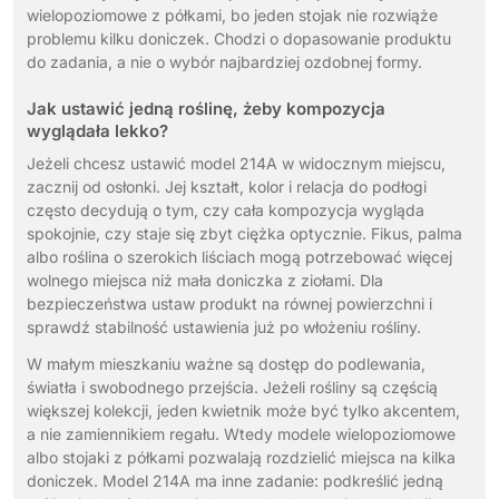
wielopoziomowe z półkami, bo jeden stojak nie rozwiąże
problemu kilku doniczek. Chodzi o dopasowanie produktu
do zadania, a nie o wybór najbardziej ozdobnej formy.
Jak ustawić jedną roślinę, żeby kompozycja
wyglądała lekko?
Jeżeli chcesz ustawić model 214A w widocznym miejscu,
zacznij od osłonki. Jej kształt, kolor i relacja do podłogi
często decydują o tym, czy cała kompozycja wygląda
spokojnie, czy staje się zbyt ciężka optycznie. Fikus, palma
albo roślina o szerokich liściach mogą potrzebować więcej
wolnego miejsca niż mała doniczka z ziołami. Dla
bezpieczeństwa ustaw produkt na równej powierzchni i
sprawdź stabilność ustawienia już po włożeniu rośliny.
W małym mieszkaniu ważne są dostęp do podlewania,
światła i swobodnego przejścia. Jeżeli rośliny są częścią
większej kolekcji, jeden kwietnik może być tylko akcentem,
a nie zamiennikiem regału. Wtedy modele wielopoziomowe
albo stojaki z półkami pozwalają rozdzielić miejsca na kilka
doniczek. Model 214A ma inne zadanie: podkreślić jedną