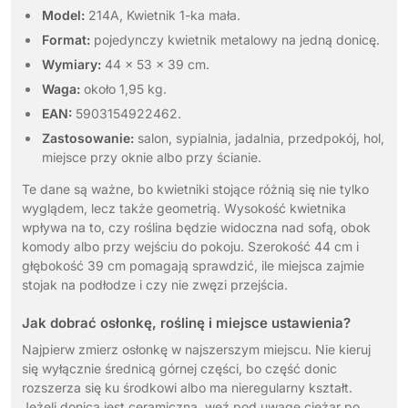
Model:
214A, Kwietnik 1-ka mała.
Format:
pojedynczy kwietnik metalowy na jedną donicę.
Wymiary:
44 x 53 x 39 cm.
Waga:
około 1,95 kg.
EAN:
5903154922462.
Zastosowanie:
salon, sypialnia, jadalnia, przedpokój, hol,
miejsce przy oknie albo przy ścianie.
Te dane są ważne, bo kwietniki stojące różnią się nie tylko
wyglądem, lecz także geometrią. Wysokość kwietnika
wpływa na to, czy roślina będzie widoczna nad sofą, obok
komody albo przy wejściu do pokoju. Szerokość 44 cm i
głębokość 39 cm pomagają sprawdzić, ile miejsca zajmie
stojak na podłodze i czy nie zwęzi przejścia.
Jak dobrać osłonkę, roślinę i miejsce ustawienia?
Najpierw zmierz osłonkę w najszerszym miejscu. Nie kieruj
się wyłącznie średnicą górnej części, bo część donic
rozszerza się ku środkowi albo ma nieregularny kształt.
Jeżeli donica jest ceramiczna, weź pod uwagę ciężar po