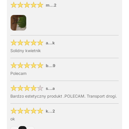
m...2
a...k
Solidny kwietnik
b...9
Polecam
s...a
Bardzo estetyczny produkt .POLECAM. Transport drogi.
k...2
ok