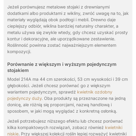
Jeżeli porównujesz metalowe stojaki z drewnianymi
dodatkami albo produktami z wikliny, zwróć uwagę na to, jak
materiały wyglądają obok podłogi i mebli. Drewno daje
cieplejszy odbiór, wiklina bardziej naturalny charakter, a
metalu używa się zwykle wtedy, gdy chcesz uzyskać prosty
kontur i dekoracyjne, ale uporządkowane zestawienie.
Roślinność powinna zostać najważniejszym elementem
kompozycji.
Porównanie z większym i wyższym pojedynczym
stojakiem
Model 214A ma 44 cm szerokości, 53 cm wysokości i 39 cm
głębokości. Jeżeli chcesz porównać go z większym
wariantem pojedynczym, sprawdź
kwietnik ozdobny
pojedynczy duży
. Oba produkty są przeznaczone na jedną
donicę, ale różnią się proporcjami, nazwą handlową i
sposobem, w jaki mogą wyglądać z konkretną osłonką.
Jeżeli potrzebujesz niższego efektu lub chcesz porównać
kilka kompaktowych rozwiązań, zobacz również
kwietniki
niskie
. Przy większej kolekcji roślin lepiej rozważyć kwietniki