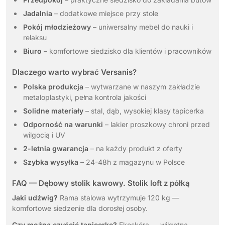
Jadalnia
– dodatkowe miejsce przy stole
Pokój młodzieżowy
– uniwersalny mebel do nauki i
relaksu
Biuro
– komfortowe siedzisko dla klientów i pracowników
Dlaczego warto wybrać Versanis?
Polska produkcja
– wytwarzane w naszym zakładzie
metaloplastyki, pełna kontrola jakości
Solidne materiały
– stal, dąb, wysokiej klasy tapicerka
Odporność na warunki
– lakier proszkowy chroni przed
wilgocią i UV
2-letnia gwarancja
– na każdy produkt z oferty
Szybka wysyłka
– 24-48h z magazynu w Polsce
FAQ — Dębowy stolik kawowy. Stolik loft z półką
Jaki udźwig?
Rama stalowa wytrzymuje 120 kg —
komfortowe siedzenie dla dorosłej osoby.
Czy można czyścić tapicerkę?
Ekoskóra — wilgotna