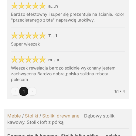
a...n
Bardzo efektowny i super się prezentuje na ścianie. Kolor
"przecieranego złota" naprawdę urokliwy.
T...1
Super wieszak
m...a
Wieszak rewelacja bardzo solidnie wykonany jestem
zachwycona Bardzo dobra,polska solidna robota
polecam
‹
1
›
1/1 • 4
Meble
/
Stoliki
/
Stoliki drewniane
- Dębowy stolik
kawowy. Stolik loft z półką
Dębowy stolik kawowy. Stolik loft z półką — polska